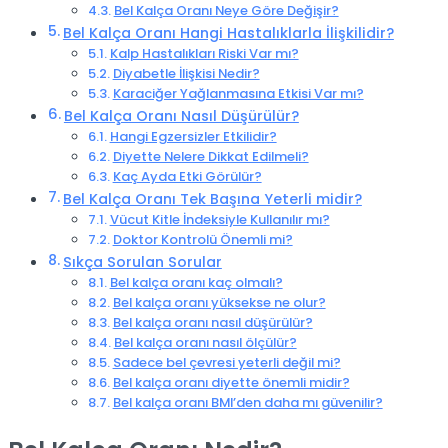
Bel Kalça Oranı Neye Göre Değişir?
Bel Kalça Oranı Hangi Hastalıklarla İlişkilidir?
Kalp Hastalıkları Riski Var mı?
Diyabetle İlişkisi Nedir?
Karaciğer Yağlanmasına Etkisi Var mı?
Bel Kalça Oranı Nasıl Düşürülür?
Hangi Egzersizler Etkilidir?
Diyette Nelere Dikkat Edilmeli?
Kaç Ayda Etki Görülür?
Bel Kalça Oranı Tek Başına Yeterli midir?
Vücut Kitle İndeksiyle Kullanılır mı?
Doktor Kontrolü Önemli mi?
Sıkça Sorulan Sorular
Bel kalça oranı kaç olmalı?
Bel kalça oranı yüksekse ne olur?
Bel kalça oranı nasıl düşürülür?
Bel kalça oranı nasıl ölçülür?
Sadece bel çevresi yeterli değil mi?
Bel kalça oranı diyette önemli midir?
Bel kalça oranı BMI’den daha mı güvenilir?