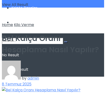
View All Result
Kripto Paralar
Teknoloji
Home
Kilo Verme
Bel Kalça Oranı
Hesaplama Nasıl Yapılır?
No Result
View All Result
by
admin
8 Temmuz 2025