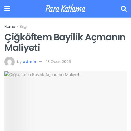
Para Katlama
Home
Bilgi
Çiğköftem Bayilik Açmanın
Maliyeti
by
admin
13 Ocak 2025