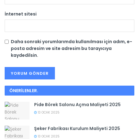
İnternet sitesi
Daha sonraki yorumlarımda kullanılması için adım, e-
posta adresim ve site adresim bu tarayıcıya
kaydedilsin.
ÖNERİLENLER
.
Pide Börek Salonu Açma Maliyeti 2025
13 OCAK 2025
Şeker Fabrikası Kurulum Maliyeti 2025
13 OCAK 2025