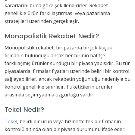
kararlarını buna göre şekillendirirler. Rekabet
genellikle ürün farklılaştırması veya pazarlama
stratejileri üzerinden gerçekleşir.
Monopolistik Rekabet Nedir?
Monopolistik rekabet, bir pazarda birçok küçük
firmanın bulunduğu ancak her birinin hafifçe
farklılaşmış ürünler sunduğu bir piyasa yapısıdır. Bu tür
piyasalarda, firmalar fiyatları üzerinde belirli bir kontrol
sağlayabilirler, ancak rekabetin yoğunluğu nedeniyle bu
kontrol genellikle sınırlıdır. Tüketicilerin ürünler
arasında seçim yapma özgürlüğü vardır.
Tekel Nedir?
Tekel
, belirli bir ürün veya hizmette tek bir firmanın
kontrolü altında olan bir piyasa durumunu ifade eder.