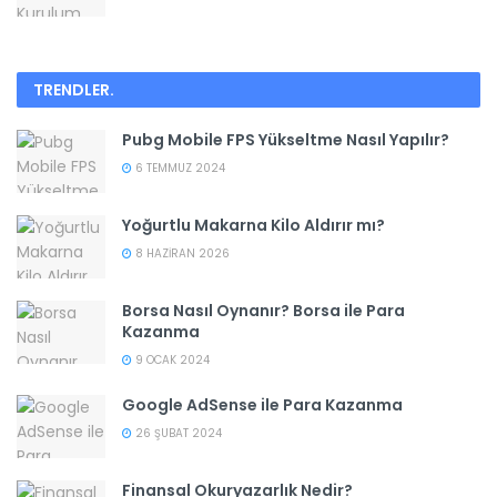
TRENDLER
.
Pubg Mobile FPS Yükseltme Nasıl Yapılır?
6 TEMMUZ 2024
Yoğurtlu Makarna Kilo Aldırır mı?
8 HAZIRAN 2026
Borsa Nasıl Oynanır? Borsa ile Para
Kazanma
9 OCAK 2024
Google AdSense ile Para Kazanma
26 ŞUBAT 2024
Finansal Okuryazarlık Nedir?