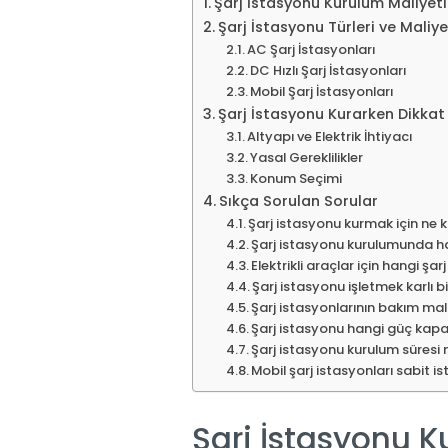
Şarj İstasyonu Kurulum Maliyeti 
Şarj İstasyonu Türleri ve Maliye
AC Şarj İstasyonları
DC Hızlı Şarj İstasyonları
Mobil Şarj İstasyonları
Şarj İstasyonu Kurarken Dikkat
Altyapı ve Elektrik İhtiyacı
Yasal Gereklilikler
Konum Seçimi
Sıkça Sorulan Sorular
Şarj istasyonu kurmak için ne 
Şarj istasyonu kurulumunda han
Elektrikli araçlar için hangi 
Şarj istasyonu işletmek karlı b
Şarj istasyonlarının bakım mali
Şarj istasyonu hangi güç kapa
Şarj istasyonu kurulum süresi 
Mobil şarj istasyonları sabit i
Şarj İstasyonu K