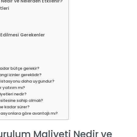
Nedir ve Nelerden Etkilenir?
tleri
 Edilmesi Gerekenler
kadar bütçe gerekir?
gi izinler gereklidir?
şarj istasyonu daha uygundur?
ir yatırım mı?
yetleri nedir?
sitesine sahip olmalı?
ne kadar sürer?
stasyonlara göre avantajlı mı?
urulum Maliyeti Nedir ve