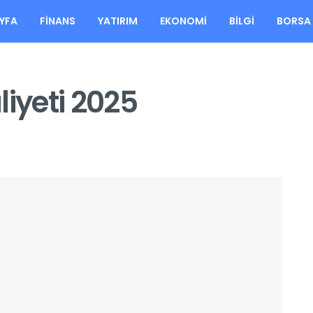
YFA
FINANS
YATIRIM
EKONOMI
BILGI
BORSA
liyeti 2025